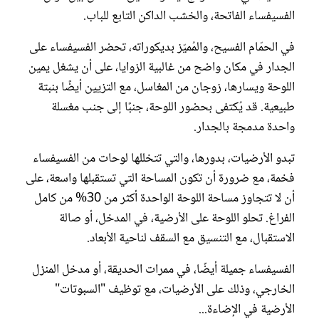
الفسيفساء الفاتحة، والخشب الداكن التابع للباب.
في الحمّام الفسيح، والمُميّز بديكوراته، تحضر الفسيفساء على
الجدار في مكان واضح من غالبية الزوايا، على أن يشغل يمين
اللوحة ويسارها، زوجان من المغاسل، مع التزيين أيضًا بنبتة
طبيعية. قد يُكتفى بحضور اللوحة، جنبًا إلى جنب مغسلة
واحدة مدمجة بالجدار.
تبدو الأرضيات، بدورها، والتي تتخللها لوحات من الفسيفساء
فخمة، مع ضرورة أن تكون المساحة التي تستقبلها واسعة، على
أن لا تتجاوز مساحة اللوحة الواحدة أكثر من 30% من كامل
الفراغ. تحلو اللوحة على الأرضية، في المدخل، أو صالة
الاستقبال، مع التنسيق مع السقف لناحية الأبعاد.
الفسيفساء جميلة أيضًا، في ممرات الحديقة، أو مدخل المنزل
الخارجي، وذلك على الأرضيات، مع توظيف "السبوتات"
الأرضية في الإضاءة...