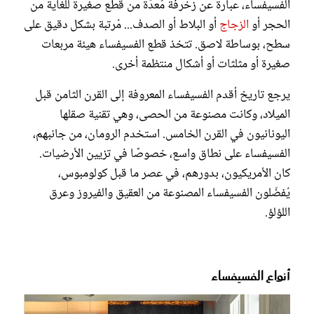
الفسيفساء، عبارة عن زخرفة مُعدّة من قطع صغيرة للغاية من
الحجر أو
الزجاج
أو البلاط أو الصدف... مُرتبة بشكل دقيق على
سطح، بوساطة لاصق. تتخذ قطع الفسيفساء هيئة مربعات
صغيرة أو مثلثات أو أشكال منتظمة أخرى.
يرجع تاريخ أقدم الفسيفساء المعروفة إلى القرن الثامن قبل
الميلاد، وكانت مصنوعة من الحصى، وهي تقنية صقلها
اليونانيون في القرن الخامس. استخدم الرومان، من جانبهم،
الفسيفساء على نطاق واسع، خصوصًا في تزيين الأرضيات.
كان الأمريكيون، بدورهم، في عصر ما قبل كولومبوس،
يُفضّلون الفسيفساء المصنوعة من العقيق والفيروز وعرق
اللؤلؤ.
أنواع الفسيفساء