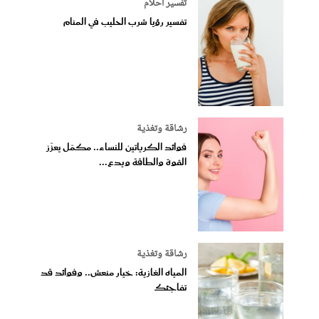
تفسير أحلام
تفسير رؤيا شرب الحليب في المنام
رشاقة وتغذية
فوائد الكرياتين للنساء.. مكمّل يعزّز
القوة والطاقة ويدع...
رشاقة وتغذية
المياه الغازية: خيار منعش.. وفوائد قد
تفاجئك