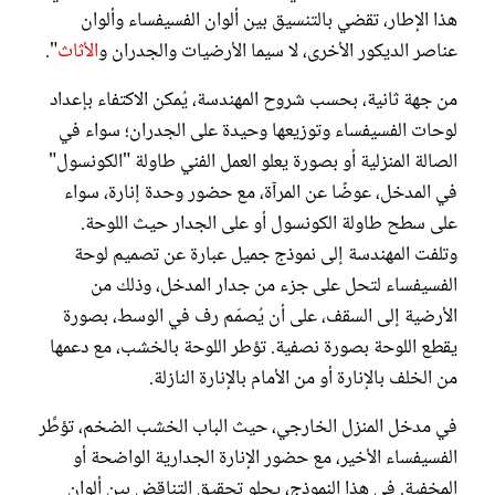
هذا الإطار، تقضي بالتنسيق بين ألوان الفسيفساء وألوان
عناصر الديكور الأخرى، لا سيما الأرضيات والجدران و
الأثاث
".
من جهة ثانية، بحسب شروح المهندسة، يُمكن الاكتفاء بإعداد
لوحات الفسيفساء وتوزيعها وحيدة على الجدران؛ سواء في
الصالة المنزلية أو بصورة يعلو العمل الفني طاولة "الكونسول"
في المدخل، عوضًا عن المرآة، مع حضور وحدة إنارة، سواء
على سطح طاولة الكونسول أو على الجدار حيث اللوحة.
وتلفت المهندسة إلى نموذج جميل عبارة عن تصميم لوحة
الفسيفساء لتحل على جزء من جدار المدخل، وذلك من
الأرضية إلى السقف، على أن يُصمّم رف في الوسط، بصورة
يقطع اللوحة بصورة نصفية. تؤطر اللوحة بالخشب، مع دعمها
من الخلف بالإنارة أو من الأمام بالإنارة النازلة.
في مدخل المنزل الخارجي، حيث الباب الخشب الضخم، تؤطِّر
الفسيفساء الأخير، مع حضور الإنارة الجدارية الواضحة أو
المخفية. في هذا النموذج، يحلو تحقيق التناقض بين ألوان