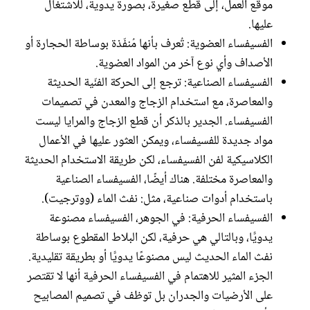
موقع العمل، إلى قطع صغيرة، بصورة يدوية، للاشتغال
عليها.
الفسيفساء العضوية: تُعرف بأنها مُنفّذة بوساطة الحجارة أو
الأصداف وأي نوع آخر من المواد العضوية.
الفسيفساء الصناعية: ترجع إلى الحركة الفنّية الحديثة
والمعاصرة، مع استخدام الزجاج والمعدن في تصميمات
الفسيفساء. الجدير بالذكر أن قطع الزجاج والمرايا ليست
مواد جديدة للفسيفساء، ويمكن العثور عليها في الأعمال
الكلاسيكية لفن الفسيفساء، لكن طريقة الاستخدام الحديثة
والمعاصرة مختلفة. هناك أيضًا، الفسيفساء الصناعية
باستخدام أدوات صناعية، مثل: نفث الماء (ووترجيت).
الفسيفساء الحرفية: في الجوهر، الفسيفساء مصنوعة
يدويًّا، وبالتالي هي حرفية، لكن البلاط المقطوع بوساطة
نفث الماء الحديث ليس مصنوعًا يدويًّا أو بطريقة تقليدية.
الجزء المثير للاهتمام في الفسيفساء الحرفية أنها لا تقتصر
على الأرضيات والجدران بل توظف في تصميم المصابيح