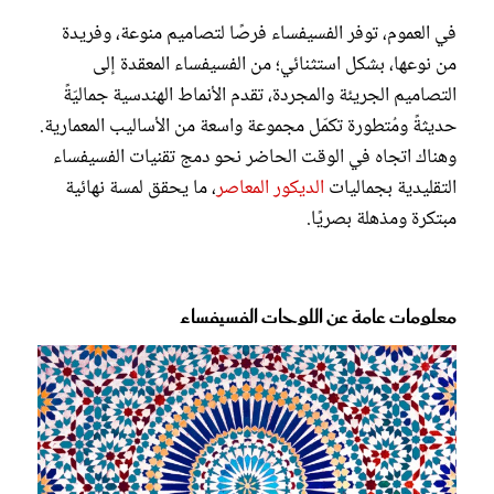
في العموم، توفر الفسيفساء فرصًا لتصاميم منوعة، وفريدة
من نوعها، بشكل استثنائي؛ من الفسيفساء المعقدة إلى
التصاميم الجريئة والمجردة، تقدم الأنماط الهندسية جماليّةً
حديثةً ومُتطورة تكمّل مجموعة واسعة من الأساليب المعمارية.
وهناك اتجاه في الوقت الحاضر نحو دمج تقنيات الفسيفساء
التقليدية بجماليات
الديكور المعاصر
، ما يحقق لمسة نهائية
مبتكرة ومذهلة بصريًا.
معلومات عامة عن اللوحات الفسيفساء