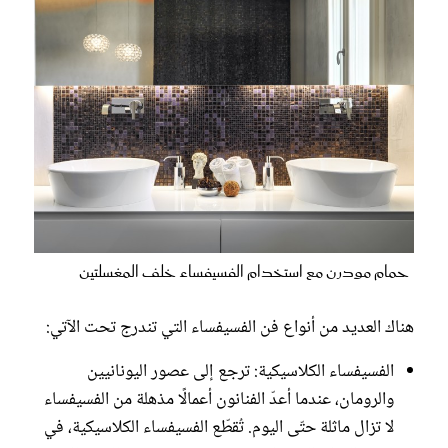
حمام مودرن مع استخدام الفسيفساء خلف المغسلتين
هناك العديد من أنواع فن الفسيفساء التي تندرج تحت الآتي:
الفسيفساء الكلاسيكية: ترجع إلى عصور اليونانيين
والرومان، عندما أعدّ الفنانون أعمالًا مذهلة من الفسيفساء
لا تزال ماثلة حتّى اليوم. تُقطّع الفسيفساء الكلاسيكية، في