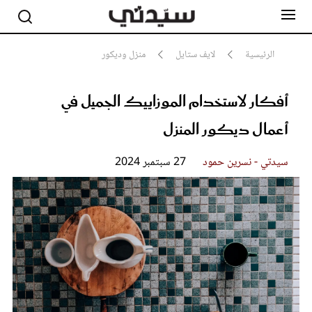
الرئيسية
لايف ستايل
منزل وديكور
أفكار لاستخدام الموزاييك الجميل في
مشاهير
أناقة
أعمال ديكور المنزل
جمال
صحة ورشاقة
سيدتي وطفلك
سيدتي - نسرين حمود
27 سبتمبر 2024
لايف ستايل
بلس+
فيديو
مطبخ سيدتي
مقالات الرأي
ستايل
تقارير