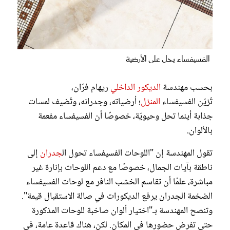
الفسيفساء يحل على الأرضية
بحسب مهندسة
الديكور الداخلي
ريهام فرّان،
تُزيّن الفسيفساء
المنزل
؛ أرضياته، وجدرانه، وتُضيف لمسات
جذابة أينما تحل وحيويّة، خصوصًا أن الفسيفساء مفعمة
بالألوان.
تقول المهندسة إن "اللوحات الفسيفساء تحول ال
جدران
إلى
ناطقة بآيات الجمال، خصوصًا مع دعم اللوحات بإنارة غير
مباشرة، علمًا أن تقاسم الخشب النافر مع لوحات الفسيفساء
الضخمة الجدران يرفع الديكورات في صالة الاستقبال قيمة".
وتنصح المهندسة بـ"اختيار ألوان صاخبة للوحات المذكورة
حتى تفرض حضورها في المكان. لكن، هناك قاعدة عامة، في