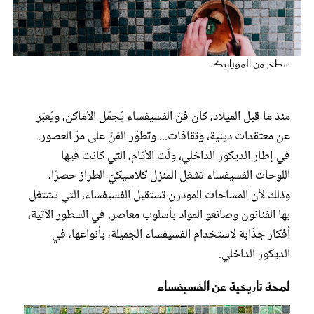
عروس سيدتي
سطح من الموزاييك
منذ ما قبل الميلاد، كان فنّ الفسيفساء يُجمّل الأماكن، ويُعبّر
عن معتقدات دينية، وثقافات... وتطوّر الفنّ على مرّ العصور.
في إطار الديكور الداخلي، ولّت الأيّام، التي كانت فيها
اللوحات الفسيفساء تشغل المنزل كلاسيكيّ الطراز حصرًا،
وذلك لأن المساحات المودرن تستقبل الفسيفساء، التي يشتغل
مجلة سيدتي
بها الفنانون وصانعو المواد بأسلوب معاصر. في السطور الآتية،
أفكار جذّابة لاستخدام الفسيفساء الجميلة، بأنواعها، في
غلاف رفمي
الديكور الداخلي.
لمحة تاريخية عن الفسيفساء